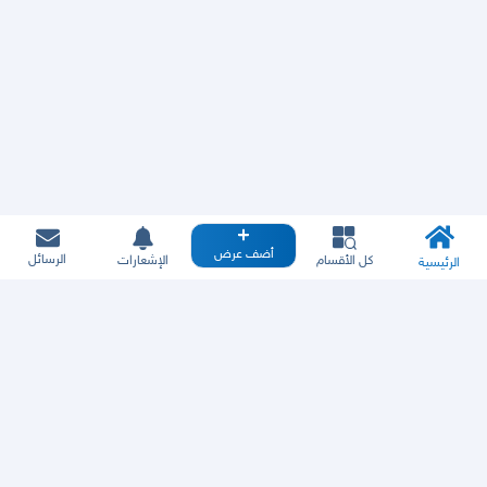
أضف عرض
الرسائل
كل الأقسام
الإشعارات
الرئيسية