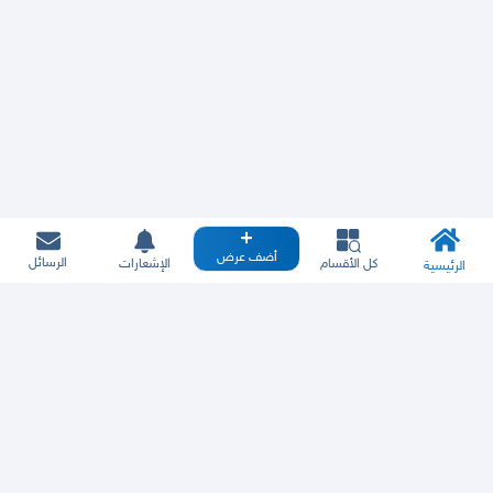
أضف عرض
الرسائل
كل الأقسام
الإشعارات
الرئيسية