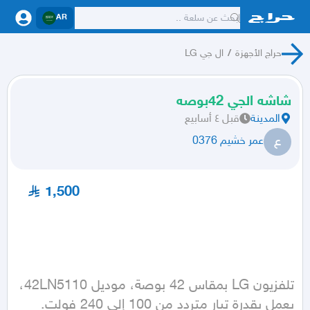
AR
حراج الأجهزة
/
ال جي LG
شاشه الجي 42بوصه
المدينة
قبل ٤ أسابيع
ع
عمر خشيم 0376
1,500
تلفزيون LG بمقاس 42 بوصة، موديل 42LN5110، 
يعمل بقدرة تيار متردد من 100 إلى 240 فولت.