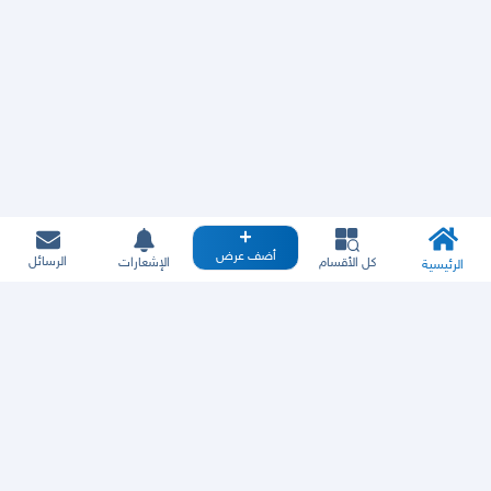
أضف عرض
الرسائل
كل الأقسام
الإشعارات
الرئيسية