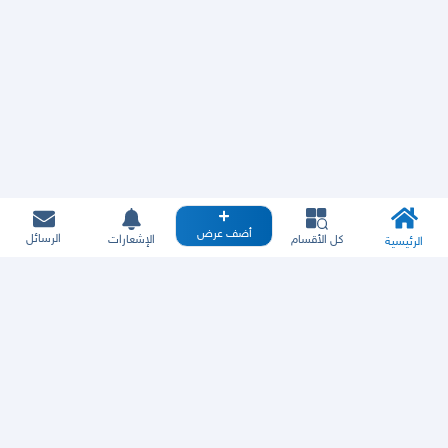
أضف عرض
الرسائل
كل الأقسام
الإشعارات
الرئيسية