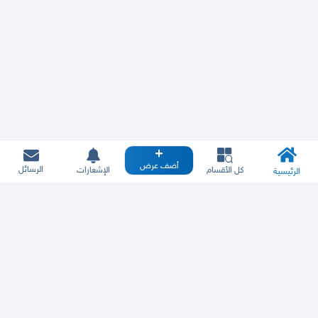
أضف عرض
الرسائل
كل الأقسام
الإشعارات
الرئيسية