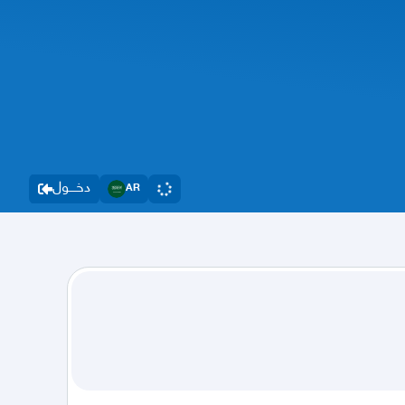
دخــــول
AR