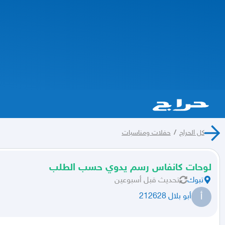
كل الحراج
/
حفلات ومناسبات
لوحات كانفاس رسم يدوي حسب الطلب
تبوك
تحديث
قبل أسبوعين
أ
أبو بلال 212628