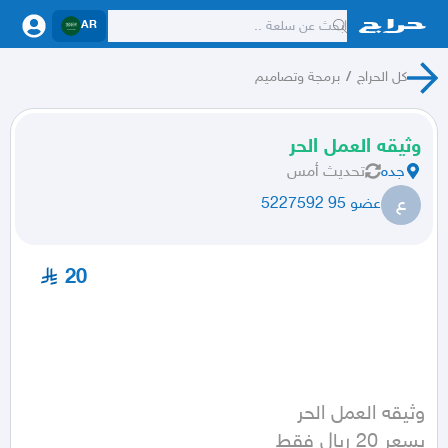
AR
كل الحراج
/
برمجة وتصاميم
وثيقه العمل الحر
جده
تحديث
أمس
ع
عضو 95 5227592
20
بسعر 20 ريال فقط