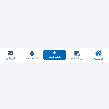
أضف عرض
الرسائل
كل الأقسام
الإشعارات
الرئيسية