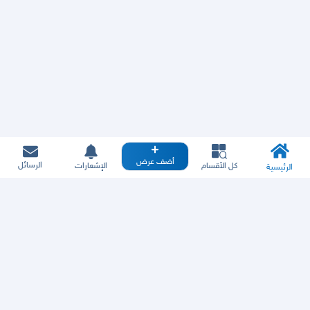
أضف عرض
الرسائل
كل الأقسام
الإشعارات
الرئيسية