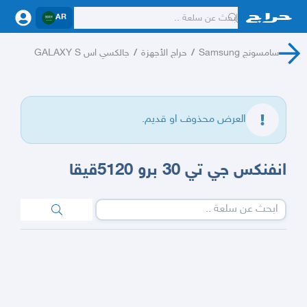
AR
سامسونج Samsung
/
حراج الأجهزة
/
جالكسي اس GALAXY S
العرض محذوف او قديم.
انفنكس جي تي 30 برو 5120قيقا