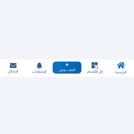
أضف عرض
الرسائل
كل الأقسام
الإشعارات
الرئيسية