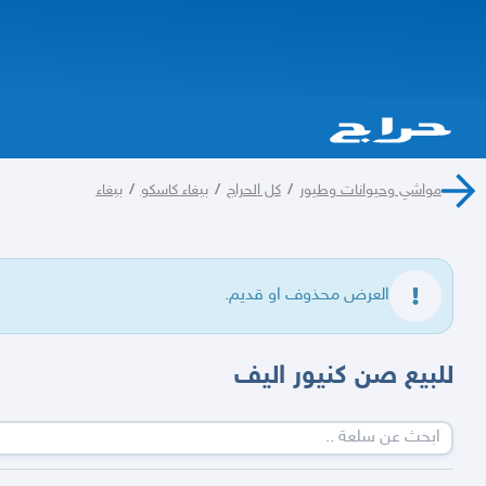
مواشي وحيوانات وطيور
/
كل الحراج
/
ببغاء كاسكو
/
ببغاء
العرض محذوف او قديم.
للبيع صن كنيور اليف