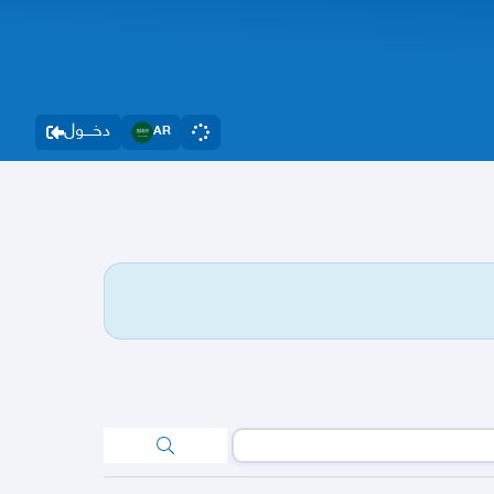
دخــــول
AR