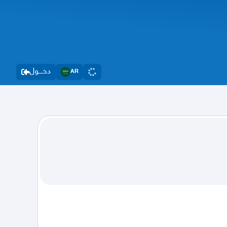
دخــــول
AR