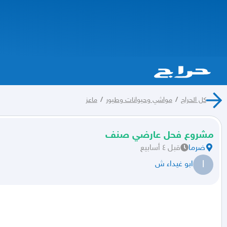
كل الحراج
/
مواشي وحيوانات وطيور
/
ماعز
مشروع فحل عارضي صنف
ضرما
قبل ٤ أسابيع
ا
ابو غيداء ش