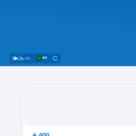
دخــــول
AR
600