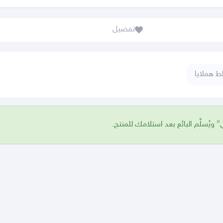
تفضيل
 هملايا
 ويُسلَّم البائع بعد استلامك للمنتج.