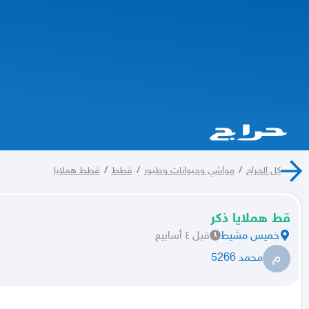
كل الحراج
/
مواشي وحيوانات وطيور
/
قطط
/
قطط هملايا
قط هملايا ذكر
خميس مشيط
قبل ٤ أسابيع
م
محمد 5266