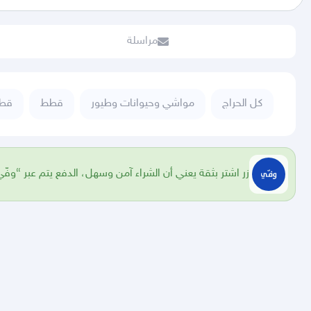
مراسلة
كل الحراج
مواشي وحيوانات وطيور
قطط
قطط
زر اشتر بثقة يعني أن الشراء آمن وسهل، الدفع يتم عبر “وفّي”