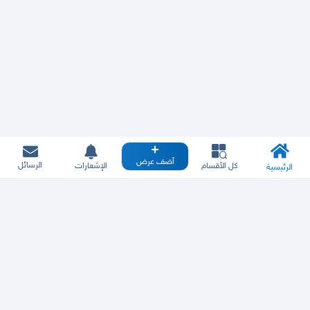
أضف عرض
الرسائل
كل الأقسام
الإشعارات
الرئيسية