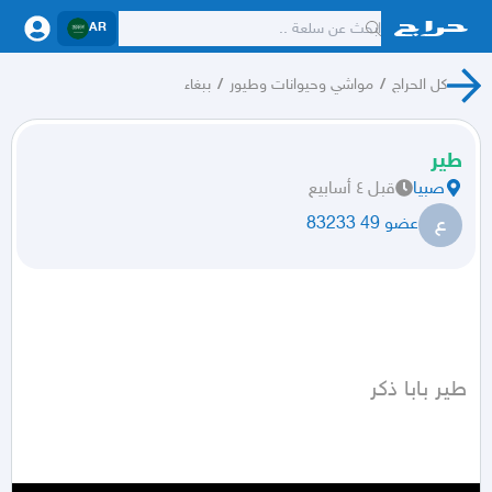
AR
كل الحراج
/
مواشي وحيوانات وطيور
/
ببغاء
طير
صبيا
قبل ٤ أسابيع
ع
عضو 49 83233
طير بابا ذكر