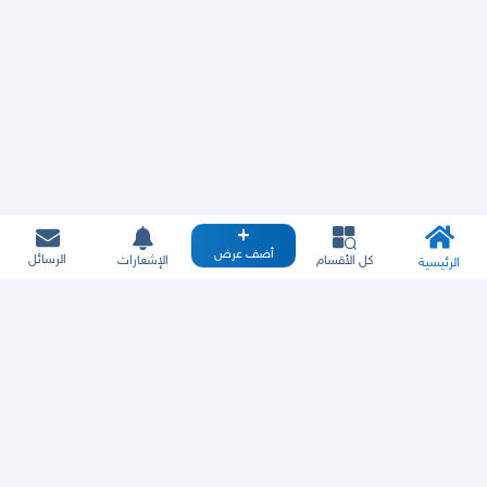
أضف عرض
الرسائل
كل الأقسام
الإشعارات
الرئيسية