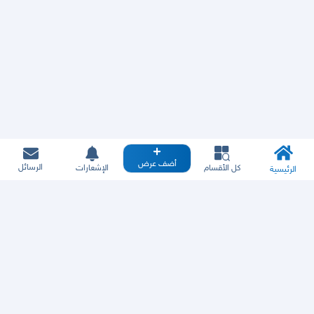
أضف عرض
الرسائل
كل الأقسام
الإشعارات
الرئيسية