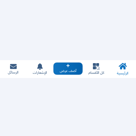
أضف عرض
الرسائل
كل الأقسام
الإشعارات
الرئيسية