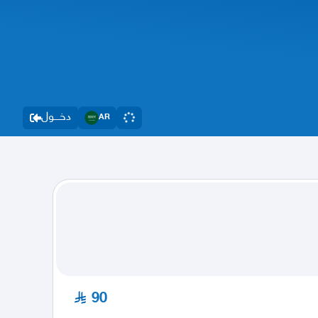
دخــــول
AR
90