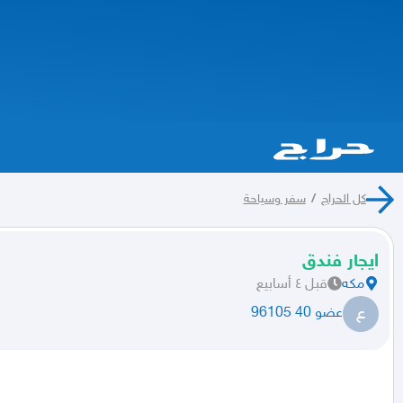
كل الحراج
/
سفر وسياحة
ايجار فندق
مكه
قبل ٤ أسابيع
ع
عضو 40 96105