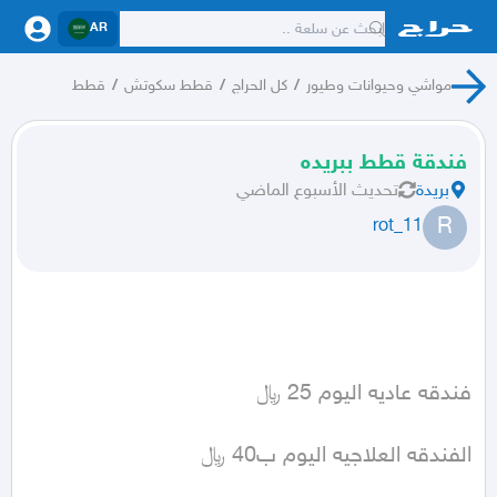
AR
مواشي وحيوانات وطيور
/
كل الحراج
/
قطط سكوتش
/
قطط
فندقة قطط ببريده
بريدة
تحديث
الأسبوع الماضي
R
rot_11