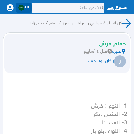
AR
كل الحراج
/
مواشي وحيوانات وطيور
/
حمام
/
حمام زاجل
حمام فرش
عنيزة
قبل ٤ أسابيع
ر
راكان يوسفف