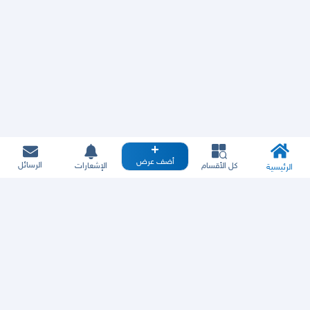
أضف عرض
الرسائل
كل الأقسام
الإشعارات
الرئيسية