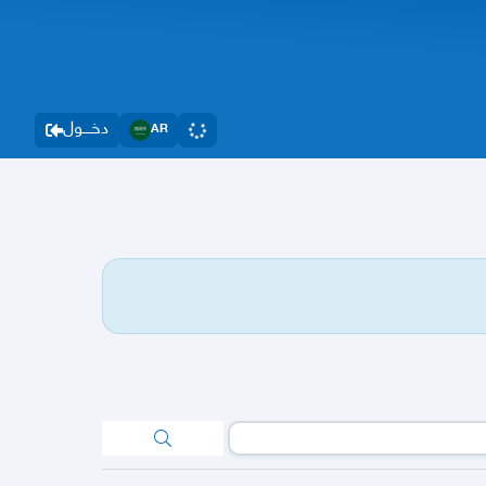
دخــــول
AR