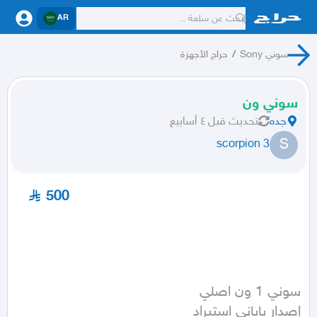
AR
سوني Sony
/
حراج الأجهزة
سوني ون
جده
تحديث
قبل ٤ أسابيع
S
scorpion 3
500