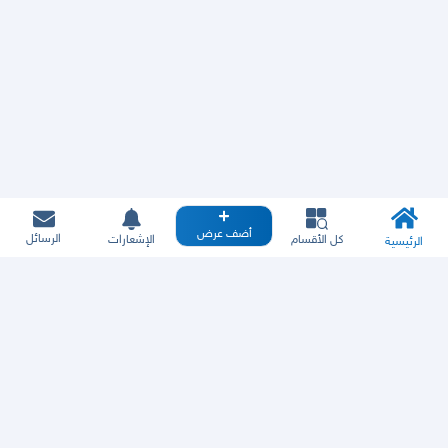
أضف عرض
الرسائل
كل الأقسام
الإشعارات
الرئيسية