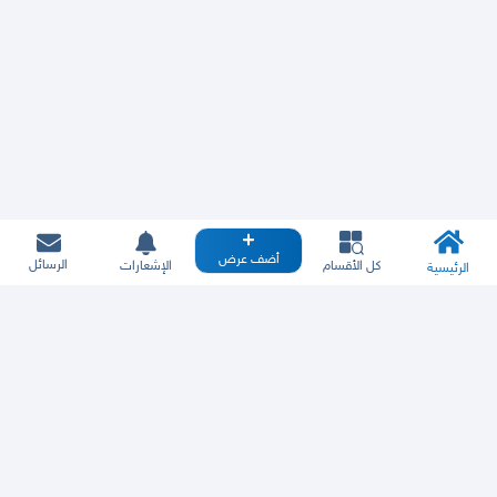
أضف عرض
الرسائل
كل الأقسام
الإشعارات
الرئيسية