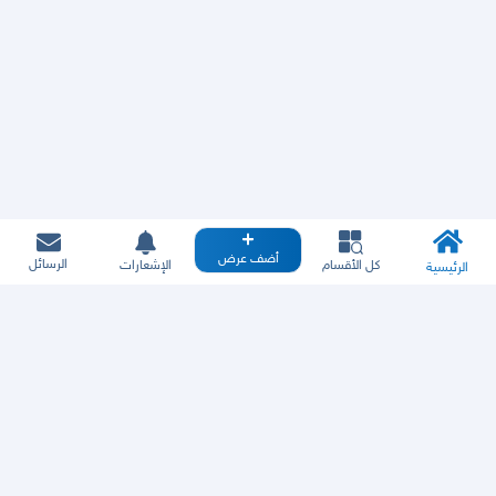
أضف عرض
الرسائل
كل الأقسام
الإشعارات
الرئيسية