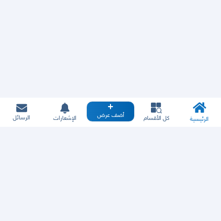
أضف عرض
الرسائل
كل الأقسام
الإشعارات
الرئيسية