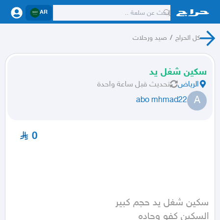
AR
كل الحراج
/
صيد ورحلات
سكين شغل يد
الرياض
تحديث
قبل ساعة واحدة
A
abo mhmad22
0