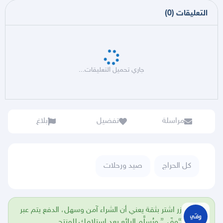
التعليقات
(
0
)
جاري تحميل التعليقات...
مراسلة
تفضيل
بلاغ
كل الحراج
صيد ورحلات
زر اشتر بثقة يعني أن الشراء آمن وسهل، الدفع يتم عبر
“وفّي” ويُسلَّم البائع بعد استلامك للمنتج.