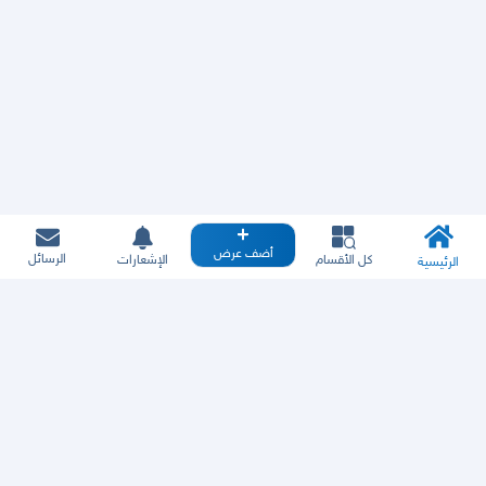
أضف عرض
الرسائل
كل الأقسام
الإشعارات
الرئيسية