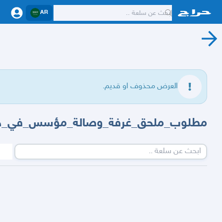
AR
العرض محذوف او قديم.
مطلوب_ملحق_غرفة_وصالة_مؤسس_في_حي