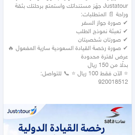
Justatour جهّز مستنداتك واستمتع برحلتك بثقة 
✔ صورة رخصة القيادة السعودية سارية المفعول 🔥 
920018512