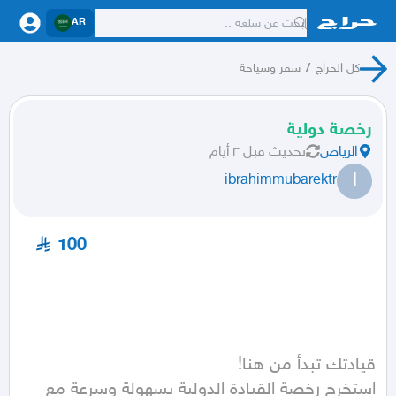
AR
كل الحراج
/
سفر وسياحة
رخصة دولية
الرياض
تحديث
قبل ٣ أيام
I
ibrahimmubarektr
100
استخرج رخصة القيادة الدولية بسهولة وسرعة مع 