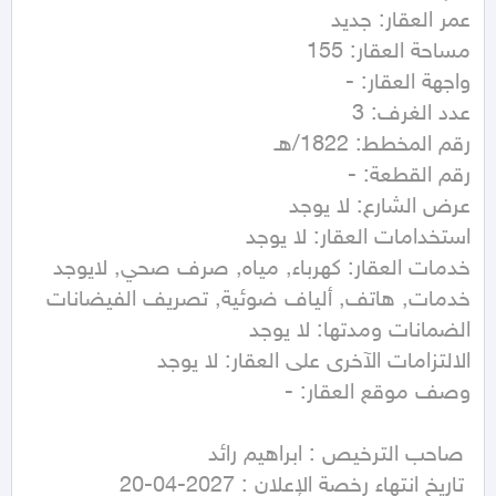
خدمات العقار: كهرباء, مياه, صرف صحي, لايوجد 