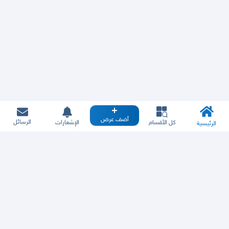
أضف عرض
الرسائل
كل الأقسام
الإشعارات
الرئيسية