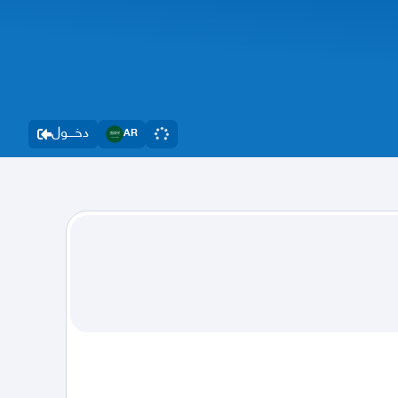
دخــــول
AR