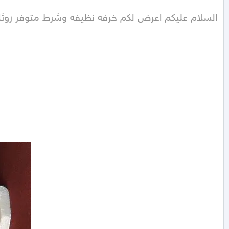
السلام عليكم اعرض لكم خرفه نظيفه وشرط متوفر روثانا المدينه حبه كبير من30 متوفر شيش الوادي