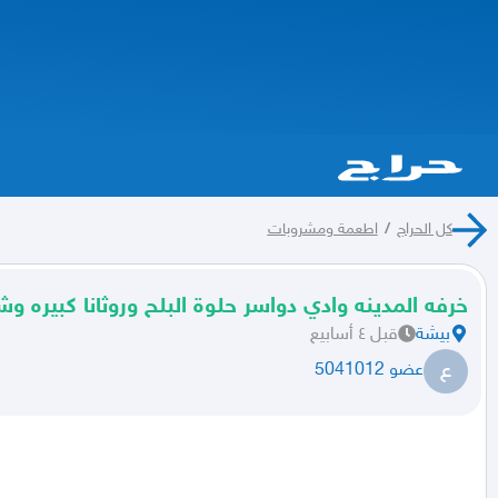
كل الحراج
/
اطعمة ومشروبات
خرفه المدينه وادي دواسر حلوة البلح وروثانا كبيره 
بيشة
قبل ٤ أسابيع
ع
عضو 5041012