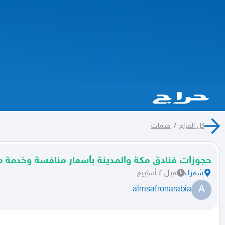
كل الحراج
/
خدمات
حجوزات فنادق مكة والمدينة بأسعار منافسة وخدمة م
شقراء
قبل ٤ أسابيع
A
almsafronarabia