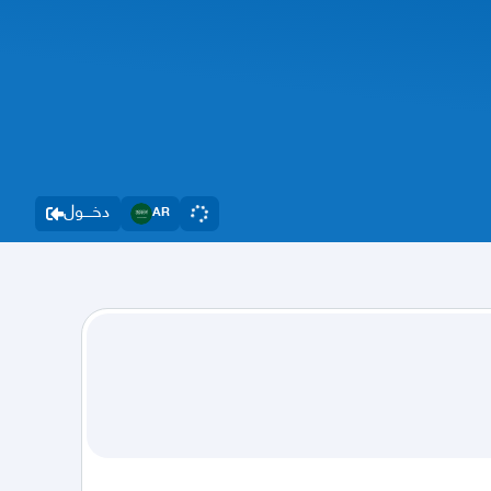
دخــــول
AR