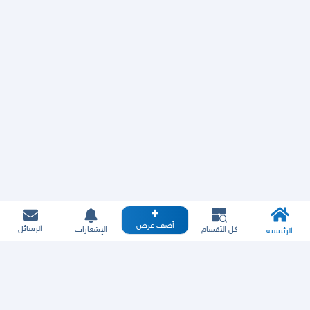
أضف عرض
الرسائل
كل الأقسام
الإشعارات
الرئيسية