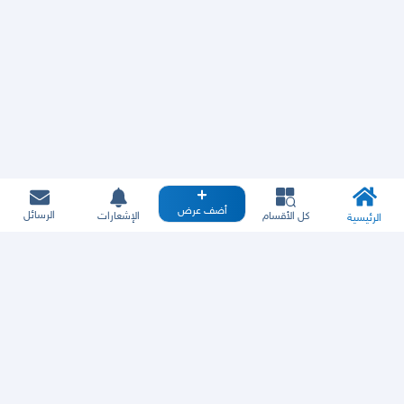
أضف عرض
الرسائل
كل الأقسام
الإشعارات
الرئيسية