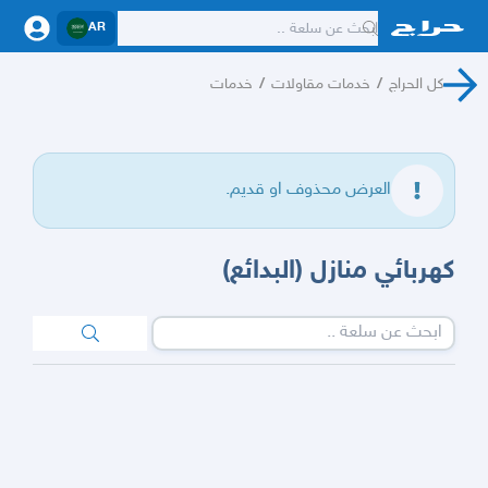
AR
كل الحراج
/
خدمات مقاولات
/
خدمات
العرض محذوف او قديم.
كهربائي منازل (البدائع)