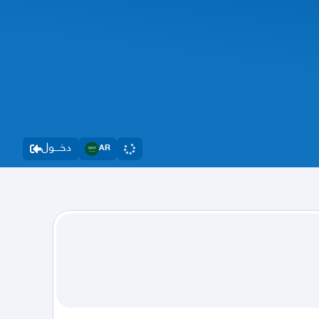
دخــــول
AR