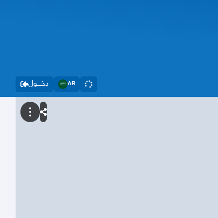
دخــــول
AR