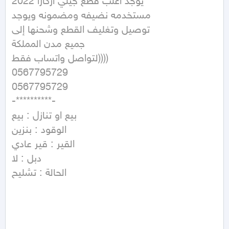
يوجد اغلب قطع جيلي ازكارا 2022 

مستخدمه نضيفه ومضمونه ويوجد 

توصيل وتغليف القطع وشحنها إلى 

جميع مدن المملكة 

لتواصل واتساب فقط))))

0567795729

0567795729

-**********-

بيع او تنازل : بيع 

الوقود : بنزين 

القير : قير عادي 

دبل : لا 

الحالة : تشليح 
