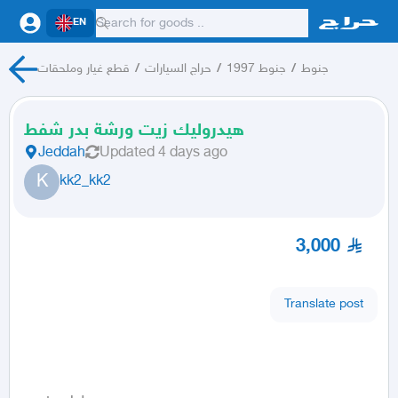
EN
جنوط
/
جنوط 1997
/
حراج السيارات
/
قطع غيار وملحقات
هيدروليك زيت ورشة بدر شفط
Jeddah
Updated
4 days ago
K
kk2_kk2
3,000
Translate post