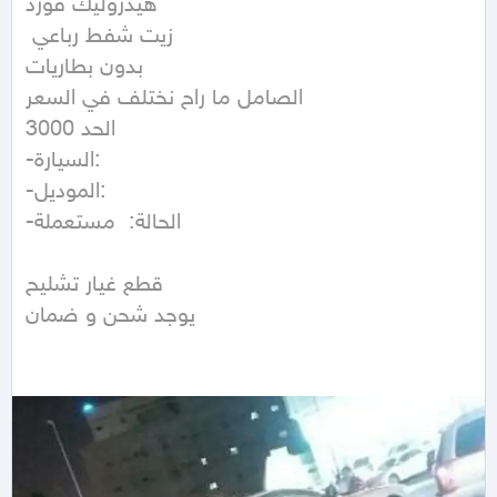
هيدروليك فورد

 زيت شفط رباعي 

بدون بطاريات 

الصامل ما راح نختلف في السعر

الحد 3000

-السيارة: 

-الموديل:  

-الحالة:  مستعملة

قطع غيار تشليح

يوجد شحن و ضمان