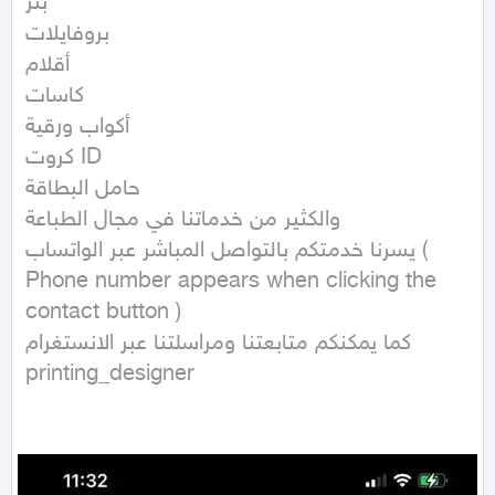
بنر

بروفايلات

أقلام

كاسات 

أكواب ورقية

كروت ID

حامل البطاقة

والكثير من خدماتنا في مجال الطباعة

يسرنا خدمتكم بالتواصل المباشر عبر الواتساب ( 
Phone number appears when clicking the 
contact button ) 

كما يمكنكم متابعتنا ومراسلتنا عبر الانستغرام 
printing_designer