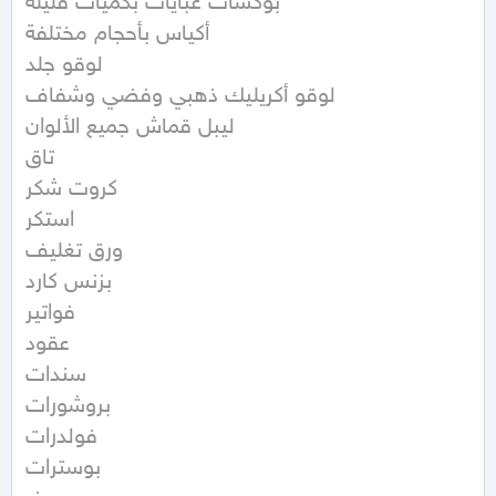
بوكسات عبايات بكميات قليلة 

أكياس بأحجام مختلفة 

لوقو جلد

لوقو أكريليك ذهبي وفضي وشفاف 

ليبل قماش جميع الألوان

تاق

كروت شكر

استكر

ورق تغليف 

بزنس كارد

فواتير 

عقود

سندات

بروشورات

فولدرات

بوسترات
