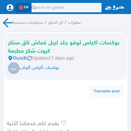
EN
عطورات
/
كل الحراج
/
مستلزمات شخصية
بوكسات أكياس لوقو جلد ليبل قماش تاق ستكر
كروت شكر مطبعة
Riyadh
Updated
2 days ago
ب
بوكسات أكياس أكواب
Translate post
نقدم لكم خدماتنا الآتية 🤍 
