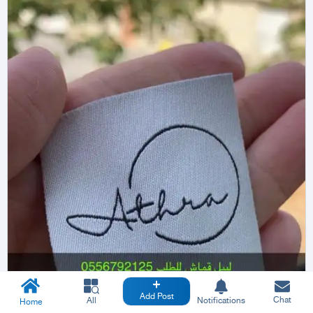
Add Post
Chat
All
Notifications
Home