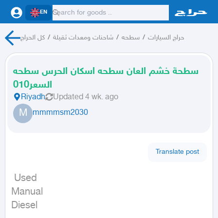
EN
حراج السيارات
/
سطحه
/
شاحنات ومعدات ثقيلة
/
كل الحراج
سطحة خشم العان سطحه اسكان الحرس سطحه
السعر010
Riyadh
Updated
4 wk. ago
M
mmmmsm2030
Translate post
 Used

Manual

Diesel