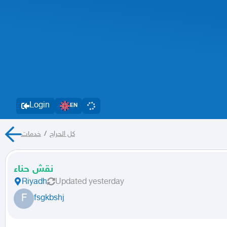
Login
EN
خدمات
/
كل الحراج
نقش حناء
Riyadh
Updated
yesterday
F
fsgkbshj