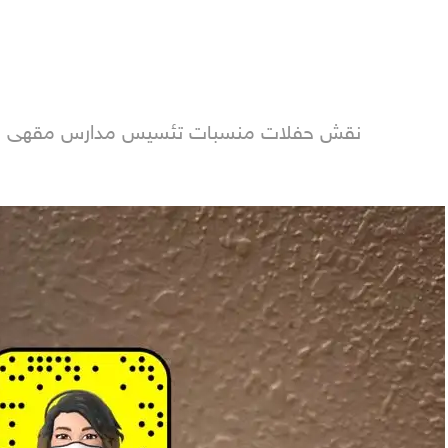
نقش حفلات منسبات تئسيس مدارس مقهى زوجا