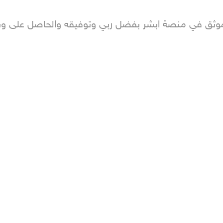
موثق في منصة ابشر بفضل ربي وتوفيقه والحاصل على وسام