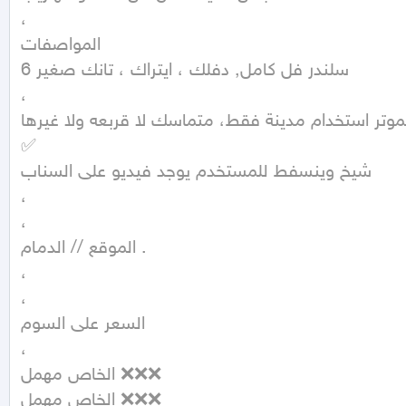
،

المواصفات

6 سلندر فل كامل, دفلك ، ايتراك ، تانك صغير

،

لموتر استخدام مدينة فقط، متماسك لا قربعه ولا غيرها
✅

شيخ وينسفط للمستخدم يوجد فيديو على السناب

،

،

الموقع // الدمام .

،

،

السعر على السوم

،

الخاص مهمل ❌❌❌

الخاص مهمل ❌❌❌
