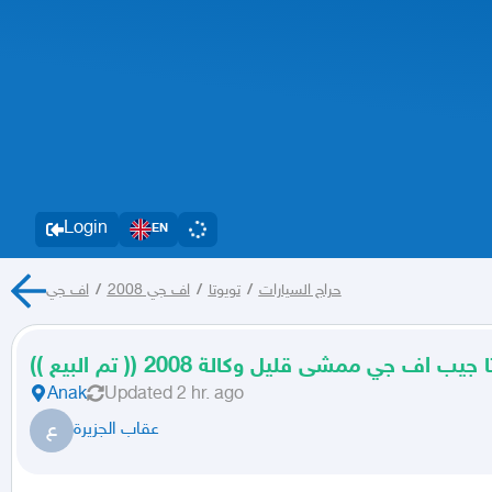
Login
EN
حراج السيارات
/
تويوتا
/
اف جي 2008
/
اف جي
لبيع )) تويوتا جيب اف جي ممشى قليل وكالة 2008
Anak
Updated
2 hr. ago
ع
عقاب الجزيرة