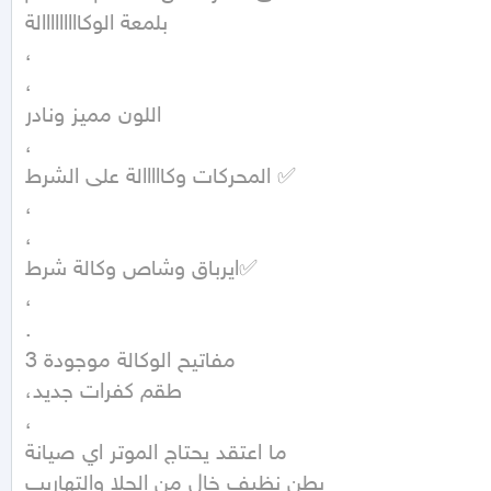
بلمعة الوكااااااااالة

،

،

اللون مميز ونادر

،

المحركات وكااااالة على الشرط ✅

،

،

ايرباق وشاص وكالة شرط✅

،

.

3 مفاتيح الوكالة موجودة

،طقم كفرات جديد

،

ما اعتقد يحتاج الموتر اي صيانة

بطن نظيف خال من الحلا والتهاريب
