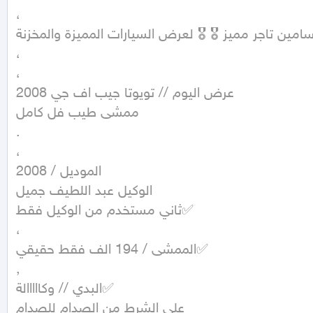
،

ين تاجر مميز 🎖 🎖 لعرض السيارات المميزة والمخزنة
،

،

عرض اليوم // تويوتا جيب اف جي 2008

ممشى طيب فل كامل

.

،

الموديل / 2008

الوكيل عبد اللطيف جميل

ثاني مستخدم من الوكيل فقط✅

،

الممشى / 194 الف فقط حقيقي✅

,

البدي // وكااااالة✅

على الشرط من الصدام للصدام
