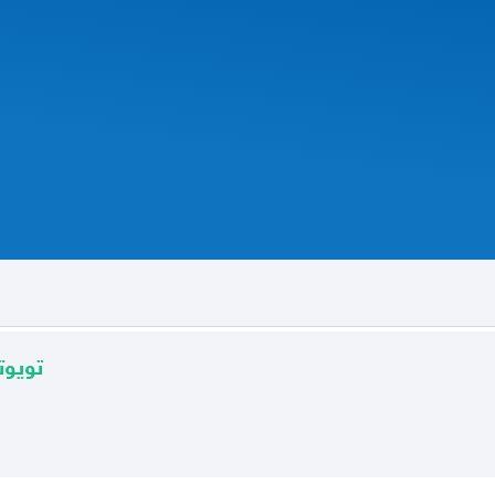
(( تم ا