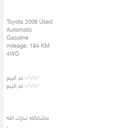
Toyota 2008 Used

Automatic

Gasoline

mileage: 194 KM

4WD
تم البيع ✅✅✅

تم البيع ✅✅✅

ماشاءالله تبارك الله

،
