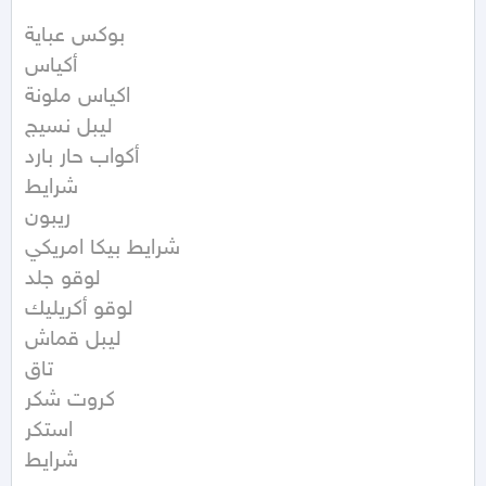
بوكس عباية

أكياس

اكياس ملونة

ليبل نسيج 

أكواب حار بارد

شرايط 

ريبون

شرايط بيكا امريكي 

لوقو جلد

لوقو أكريليك

ليبل قماش

تاق

كروت شكر

استكر

شرايط
