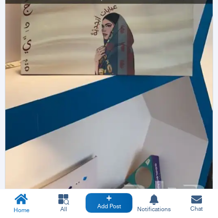
Add Post
Chat
All
Notifications
Home