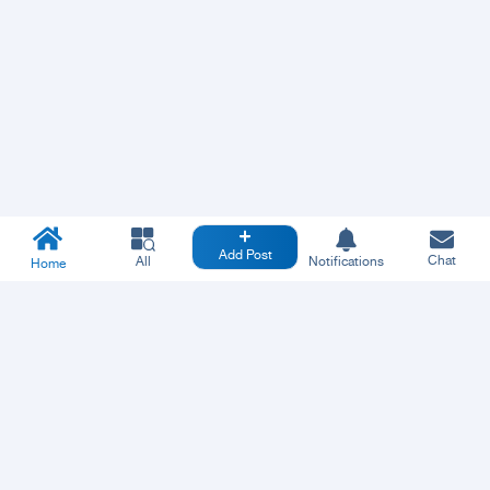
Add Post
Chat
All
Notifications
Home