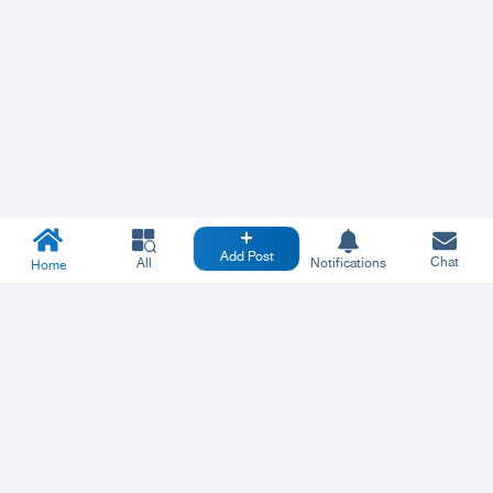
Add Post
Chat
All
Notifications
Home