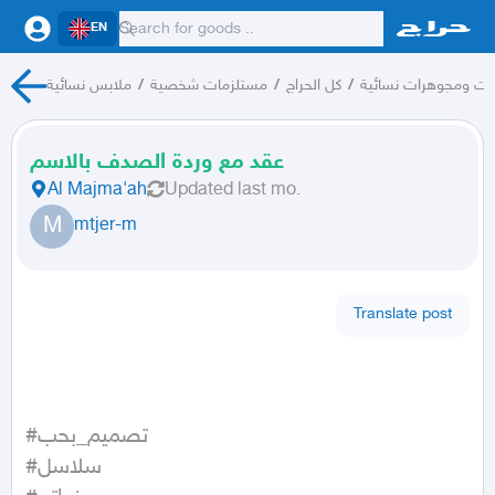
EN
ات ومجوهرات نسائية
/
كل الحراج
/
مستلزمات شخصية
/
ملابس نسائية
عقد مع وردة الصدف بالاسم
Al Majma'ah
Updated
last mo.
M
mtjer-m
Translate post
#تصميم_بحب 

#سلاسل 
