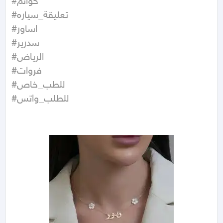
#خواتم 

#تعليقة_سياره

#اساور 

#سدرير 

#الرياض

#فروات

#للطب_خاص 

#للطلب_واتس